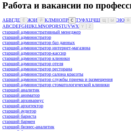
Работа и вакансии по професс
А
Б
В
Г
Д
Е
Ж
З
И
К
Л
М
Н
О
П
Р
Т
У
Ф
Х
Ц
Ч
Ш
Э
Ю
Ё
Й
С
Щ
Ы
Я
A
B
C
D
E
F
G
H
I
J
K
L
M
N
O
P
Q
R
S
T
U
V
W
X
Y
Z
старший административный менеджер
старший администратор
старший администратор баз данных
старший администратор интернет-магазина
старший администратор-кассир
старший администратор клиники
старший администратор отеля
старший администратор ресторана
старший администратор салона красоты
старший администратор службы приема и размещения
старший администратор стоматологической клиники
старший аналитик
старший аниматор
старший архивариус
старший архитектор
старший аудитор
старший бариста
старший бармен
старший бизнес-аналитик