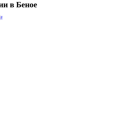
ии в Беное
#