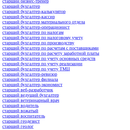
старший бизнес-тренер
старший бухгалтер
старший бухгалтер-калькулятор
старший бухгалтер-кассир
старший бухгалтер материального отдела
старший бухгалтер-операционист
старший бухгалтер по налогам
старший бухгалтер по налоговому учету
старший бухгалтер по производству
старший бухгалтер по расчетам с поставщиками
старший бухгалтер по расчету заработной платы
старший бухгалтер по учету основных средств
старший бухгалтер по учету реализации
старший бухгалтер по учету ТМЦ
старший бухгалтер-ревизор
старший бухгалтер филиала
старший бухгалтер-экономист
старший веб-разработчик
старший ведущий бухгалтер
старший ветеринарный врач
старший водитель
старший вожатый
старший воспитатель
старший геодезист
старший геолог