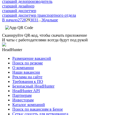
старший делопроизводитель
старший дизайнер
старший диспетчер
старший диспетчер транспортного отдела
В начало
27
28
29
30
31
...
36
дальше
Сканируйте QR-код, чтобы скачать приложение
И чаты с работодателями всегда будут под рукой
HeadHunter
Размещение вакансий
Поиск по резюме
О компании
Наши вакансии
Реклама на сайте
Требования к ПО
Безопасный HeadHunter
HeadHunter API
Партнерам
Инвесторам
Каталог компаний
Поиск по вакансиям в Беное
Сетка: соцсеть для нетворкинга