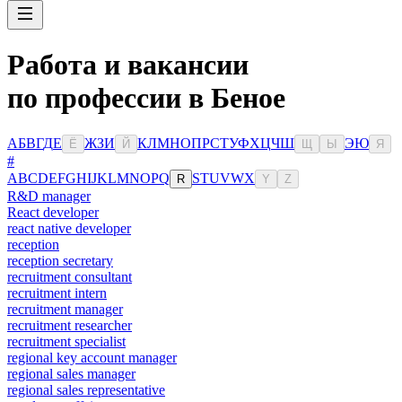
Работа и вакансии
по профессии в Беное
А
Б
В
Г
Д
Е
Ж
З
И
К
Л
М
Н
О
П
Р
С
Т
У
Ф
Х
Ц
Ч
Ш
Э
Ю
Ё
Й
Щ
Ы
Я
#
A
B
C
D
E
F
G
H
I
J
K
L
M
N
O
P
Q
S
T
U
V
W
X
R
Y
Z
R&D manager
React developer
react native developer
reception
reception secretary
recruitment consultant
recruitment intern
recruitment manager
recruitment researcher
recruitment specialist
regional key account manager
regional sales manager
regional sales representative