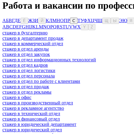
Работа и вакансии по професс
А
Б
В
Г
Д
Е
Ж
З
И
К
Л
М
Н
О
П
Р
Т
У
Ф
Х
Ц
Ч
Ш
Э
Ю
Ё
Й
С
Щ
Ы
Я
A
B
C
D
E
F
G
H
I
J
K
L
M
N
O
P
Q
R
S
T
U
V
W
X
Y
Z
стажер в бухгалтерию
стажер в департамент продаж
стажер в коммерческий отдел
стажер в отдел аренды
стажер в отдел закупок
стажер в отдел информационных технологий
стажер в отдел кадров
стажер в отдел логистики
стажер в отдел персонала
стажер в отдел по работе с клиентами
стажер в отдел продаж
стажер в отдел рекламы
стажер в офис
стажер в производственный отдел
стажер в рекламное агентство
стажер в технический отдел
стажер в финансовый отдел
стажер в юридический департамент
стажер в юридический отдел