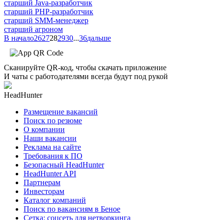
старший Java-разработчик
старший PHP-разработчик
старший SMM-менеджер
старший агроном
В начало
26
27
28
29
30
...
36
дальше
Сканируйте QR-код, чтобы скачать приложение
И чаты с работодателями всегда будут под рукой
HeadHunter
Размещение вакансий
Поиск по резюме
О компании
Наши вакансии
Реклама на сайте
Требования к ПО
Безопасный HeadHunter
HeadHunter API
Партнерам
Инвесторам
Каталог компаний
Поиск по вакансиям в Беное
Сетка: соцсеть для нетворкинга