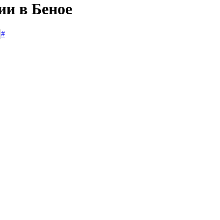
ии в Беное
#