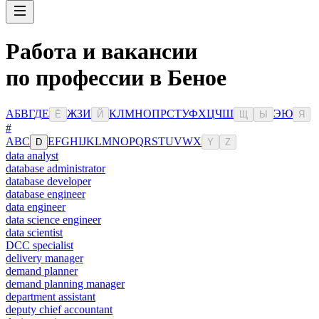
Работа и вакансии
по профессии в Беное
А
Б
В
Г
Д
Е
Ж
З
И
К
Л
М
Н
О
П
Р
С
Т
У
Ф
Х
Ц
Ч
Ш
Э
Ю
Ё
Й
Щ
Ы
Я
#
A
B
C
E
F
G
H
I
J
K
L
M
N
O
P
Q
R
S
T
U
V
W
X
D
Y
Z
data analyst
database administrator
database developer
database engineer
data engineer
data science engineer
data scientist
DCC specialist
delivery manager
demand planner
demand planning manager
department assistant
deputy chief accountant