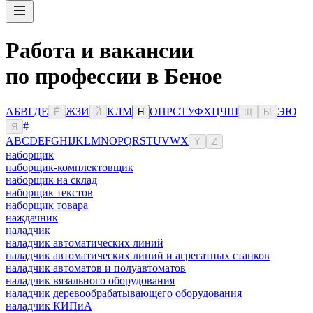
Работа и вакансии
по профессии в Беное
А
Б
В
Г
Д
Е
Ж
З
И
К
Л
М
О
П
Р
С
Т
У
Ф
Х
Ц
Ч
Ш
Э
Ю
Ё
Й
Н
Щ
Ы
#
Я
A
B
C
D
E
F
G
H
I
J
K
L
M
N
O
P
Q
R
S
T
U
V
W
X
Y
Z
наборщик
наборщик-комплектовщик
наборщик на склад
наборщик текстов
наборщик товара
наждачник
наладчик
наладчик автоматических линий
наладчик автоматических линий и агрегатных станков
наладчик автоматов и полуавтоматов
наладчик вязального оборудования
наладчик деревообрабатывающего оборудования
наладчик КИПиА