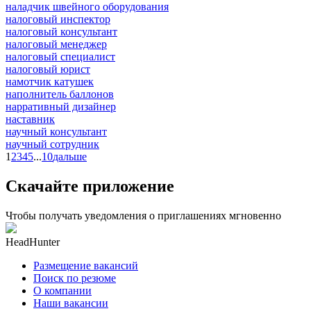
наладчик швейного оборудования
налоговый инспектор
налоговый консультант
налоговый менеджер
налоговый специалист
налоговый юрист
намотчик катушек
наполнитель баллонов
нарративный дизайнер
наставник
научный консультант
научный сотрудник
1
2
3
4
5
...
10
дальше
Скачайте приложение
Чтобы получать уведомления о приглашениях мгновенно
HeadHunter
Размещение вакансий
Поиск по резюме
О компании
Наши вакансии