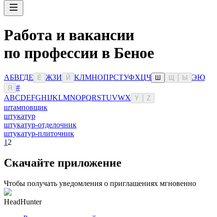
Работа и вакансии
по профессии в Беное
А
Б
В
Г
Д
Е
Ж
З
И
К
Л
М
Н
О
П
Р
С
Т
У
Ф
Х
Ц
Ч
Э
Ю
Ё
Й
Ш
Щ
Ы
#
Я
A
B
C
D
E
F
G
H
I
J
K
L
M
N
O
P
Q
R
S
T
U
V
W
X
Y
Z
штамповщик
штукатур
штукатур-отделочник
штукатур-плиточник
1
2
Скачайте приложение
Чтобы получать уведомления о приглашениях мгновенно
HeadHunter