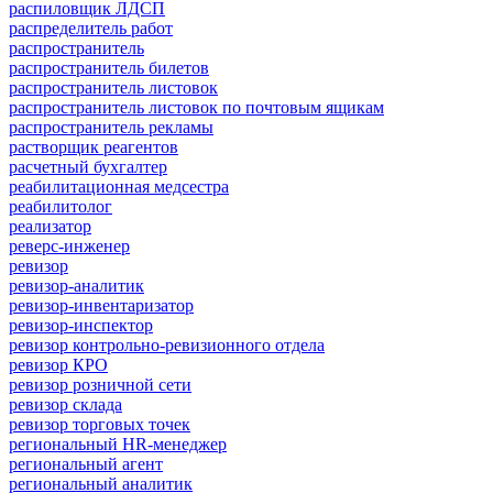
распиловщик ЛДСП
распределитель работ
распространитель
распространитель билетов
распространитель листовок
распространитель листовок по почтовым ящикам
распространитель рекламы
растворщик реагентов
расчетный бухгалтер
реабилитационная медсестра
реабилитолог
реализатор
реверс-инженер
ревизор
ревизор-аналитик
ревизор-инвентаризатор
ревизор-инспектор
ревизор контрольно-ревизионного отдела
ревизор КРО
ревизор розничной сети
ревизор склада
ревизор торговых точек
региональный HR-менеджер
региональный агент
региональный аналитик