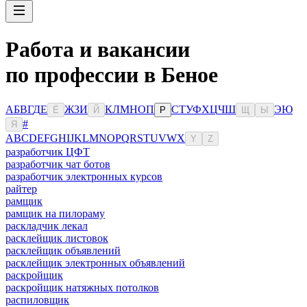
Работа и вакансии
по профессии в Беное
А
Б
В
Г
Д
Е
Ж
З
И
К
Л
М
Н
О
П
С
Т
У
Ф
Х
Ц
Ч
Ш
Э
Ю
Ё
Й
Р
Щ
Ы
#
Я
A
B
C
D
E
F
G
H
I
J
K
L
M
N
O
P
Q
R
S
T
U
V
W
X
Y
Z
разработчик ЦФТ
разработчик чат ботов
разработчик электронных курсов
райтер
рамщик
рамщик на пилораму
раскладчик лекал
расклейщик листовок
расклейщик объявлений
расклейщик электронных объявлений
раскройщик
раскройщик натяжных потолков
распиловщик