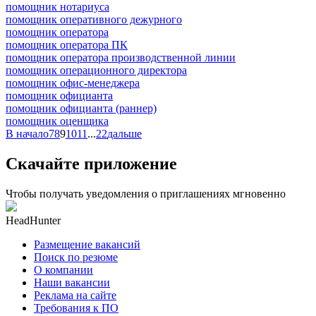
помощник нотариуса
помощник оперативного дежурного
помощник оператора
помощник оператора ПК
помощник оператора производственной линии
помощник операционного директора
помощник офис-менеджера
помощник официанта
помощник официанта (раннер)
помощник оценщика
В начало
7
8
9
10
11
...
22
дальше
Скачайте приложение
Чтобы получать уведомления о приглашениях мгновенно
HeadHunter
Размещение вакансий
Поиск по резюме
О компании
Наши вакансии
Реклама на сайте
Требования к ПО