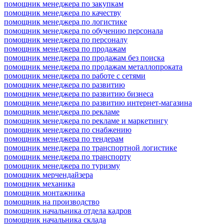
помощник менеджера по закупкам
помощник менеджера по качеству
помощник менеджера по логистике
помощник менеджера по обучению персонала
помощник менеджера по персоналу
помощник менеджера по продажам
помощник менеджера по продажам без поиска
помощник менеджера по продажам металлопроката
помощник менеджера по работе с сетями
помощник менеджера по развитию
помощник менеджера по развитию бизнеса
помощник менеджера по развитию интернет-магазина
помощник менеджера по рекламе
помощник менеджера по рекламе и маркетингу
помощник менеджера по снабжению
помощник менеджера по тендерам
помощник менеджера по транспортной логистике
помощник менеджера по транспорту
помощник менеджера по туризму
помощник мерчендайзера
помощник механика
помощник монтажника
помощник на производство
помощник начальника отдела кадров
помощник начальника склада