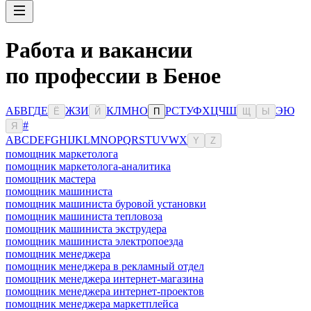
Работа и вакансии
по профессии в Беное
А
Б
В
Г
Д
Е
Ж
З
И
К
Л
М
Н
О
Р
С
Т
У
Ф
Х
Ц
Ч
Ш
Э
Ю
Ё
Й
П
Щ
Ы
#
Я
A
B
C
D
E
F
G
H
I
J
K
L
M
N
O
P
Q
R
S
T
U
V
W
X
Y
Z
помощник маркетолога
помощник маркетолога-аналитика
помощник мастера
помощник машиниста
помощник машиниста буровой установки
помощник машиниста тепловоза
помощник машиниста экструдера
помощник машиниста электропоезда
помощник менеджера
помощник менеджера в рекламный отдел
помощник менеджера интернет-магазина
помощник менеджера интернет-проектов
помощник менеджера маркетплейса