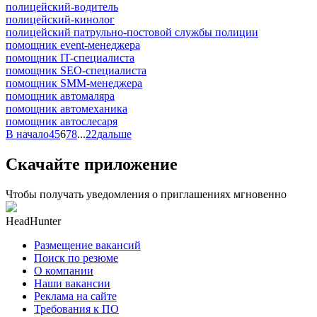
полицейский-водитель
полицейский-кинолог
полицейский патрульно-постовой службы полиции
помощник event-менеджера
помощник IT-специалиста
помощник SEO-специалиста
помощник SMM-менеджера
помощник автомаляра
помощник автомеханика
помощник автослесаря
В начало
4
5
6
7
8
...
22
дальше
Скачайте приложение
Чтобы получать уведомления о приглашениях мгновенно
HeadHunter
Размещение вакансий
Поиск по резюме
О компании
Наши вакансии
Реклама на сайте
Требования к ПО