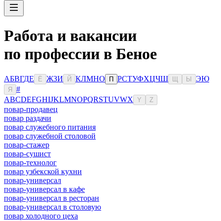
Работа и вакансии
по профессии в Беное
А
Б
В
Г
Д
Е
Ж
З
И
К
Л
М
Н
О
Р
С
Т
У
Ф
Х
Ц
Ч
Ш
Э
Ю
Ё
Й
П
Щ
Ы
#
Я
A
B
C
D
E
F
G
H
I
J
K
L
M
N
O
P
Q
R
S
T
U
V
W
X
Y
Z
повар-продавец
повар раздачи
повар служебного питания
повар служебной столовой
повар-стажер
повар-сушист
повар-технолог
повар узбекской кухни
повар-универсал
повар-универсал в кафе
повар-универсал в ресторан
повар-универсал в столовую
повар холодного цеха