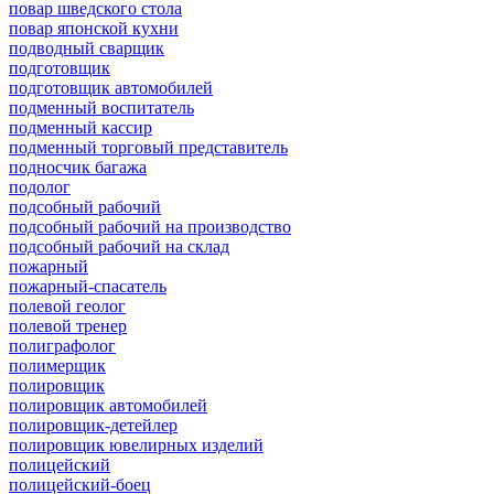
повар шведского стола
повар японской кухни
подводный сварщик
подготовщик
подготовщик автомобилей
подменный воспитатель
подменный кассир
подменный торговый представитель
подносчик багажа
подолог
подсобный рабочий
подсобный рабочий на производство
подсобный рабочий на склад
пожарный
пожарный-спасатель
полевой геолог
полевой тренер
полиграфолог
полимерщик
полировщик
полировщик автомобилей
полировщик-детейлер
полировщик ювелирных изделий
полицейский
полицейский-боец