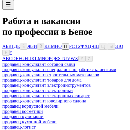
Работа и вакансии
по профессии в Беное
А
Б
В
Г
Д
Е
Ж
З
И
К
Л
М
Н
О
Р
С
Т
У
Ф
Х
Ц
Ч
Ш
Э
Ю
Ё
Й
П
Щ
Ы
#
Я
A
B
C
D
E
F
G
H
I
J
K
L
M
N
O
P
Q
R
S
T
U
V
W
X
Y
Z
продавец-консультант сотовой связи
продавец-консультант специалист по работе с клиентами
продавец-консультант строительных материалов
продавец-консультант товаров для дома
продавец-консультант электроинструментов
продавец-консультант электроники
продавец-консультант электронных сигарет
продавец-консультант ювелирного салона
продавец корпусной мебели
продавец косметики
продавец кулинарии
продавец кухонной мебели
продавец-логист