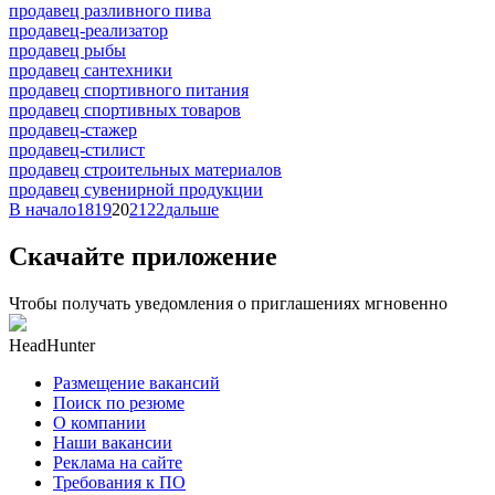
продавец разливного пива
продавец-реализатор
продавец рыбы
продавец сантехники
продавец спортивного питания
продавец спортивных товаров
продавец-стажер
продавец-стилист
продавец строительных материалов
продавец сувенирной продукции
В начало
18
19
20
21
22
дальше
Скачайте приложение
Чтобы получать уведомления о приглашениях мгновенно
HeadHunter
Размещение вакансий
Поиск по резюме
О компании
Наши вакансии
Реклама на сайте
Требования к ПО