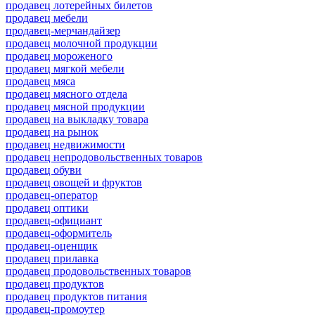
продавец лотерейных билетов
продавец мебели
продавец-мерчандайзер
продавец молочной продукции
продавец мороженого
продавец мягкой мебели
продавец мяса
продавец мясного отдела
продавец мясной продукции
продавец на выкладку товара
продавец на рынок
продавец недвижимости
продавец непродовольственных товаров
продавец обуви
продавец овощей и фруктов
продавец-оператор
продавец оптики
продавец-официант
продавец-оформитель
продавец-оценщик
продавец прилавка
продавец продовольственных товаров
продавец продуктов
продавец продуктов питания
продавец-промоутер