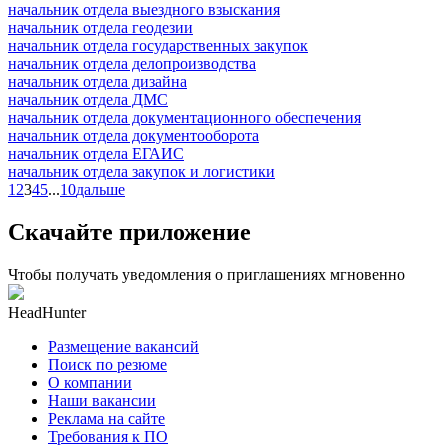
начальник отдела выездного взыскания
начальник отдела геодезии
начальник отдела государственных закупок
начальник отдела делопроизводства
начальник отдела дизайна
начальник отдела ДМС
начальник отдела документационного обеспечения
начальник отдела документооборота
начальник отдела ЕГАИС
начальник отдела закупок и логистики
1
2
3
4
5
...
10
дальше
Скачайте приложение
Чтобы получать уведомления о приглашениях мгновенно
HeadHunter
Размещение вакансий
Поиск по резюме
О компании
Наши вакансии
Реклама на сайте
Требования к ПО