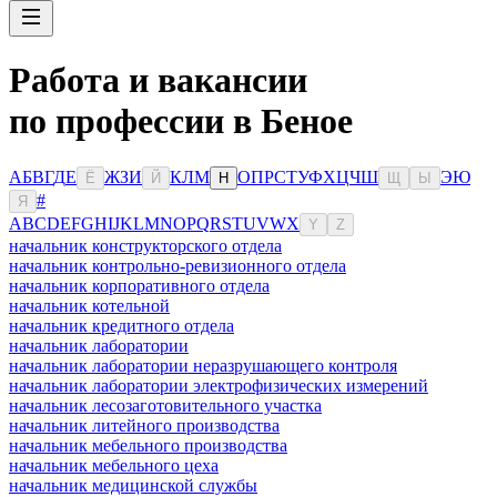
Работа и вакансии
по профессии в Беное
А
Б
В
Г
Д
Е
Ж
З
И
К
Л
М
О
П
Р
С
Т
У
Ф
Х
Ц
Ч
Ш
Э
Ю
Ё
Й
Н
Щ
Ы
#
Я
A
B
C
D
E
F
G
H
I
J
K
L
M
N
O
P
Q
R
S
T
U
V
W
X
Y
Z
начальник конструкторского отдела
начальник контрольно-ревизионного отдела
начальник корпоративного отдела
начальник котельной
начальник кредитного отдела
начальник лаборатории
начальник лаборатории неразрушающего контроля
начальник лаборатории электрофизических измерений
начальник лесозаготовительного участка
начальник литейного производства
начальник мебельного производства
начальник мебельного цеха
начальник медицинской службы