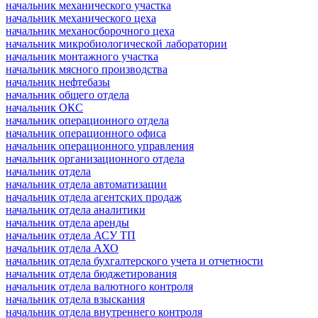
начальник механического участка
начальник механического цеха
начальник механосборочного цеха
начальник микробиологической лаборатории
начальник монтажного участка
начальник мясного производства
начальник нефтебазы
начальник общего отдела
начальник ОКС
начальник операционного отдела
начальник операционного офиса
начальник операционного управления
начальник организационного отдела
начальник отдела
начальник отдела автоматизации
начальник отдела агентских продаж
начальник отдела аналитики
начальник отдела аренды
начальник отдела АСУ ТП
начальник отдела АХО
начальник отдела бухгалтерского учета и отчетности
начальник отдела бюджетирования
начальник отдела валютного контроля
начальник отдела взыскания
начальник отдела внутреннего контроля