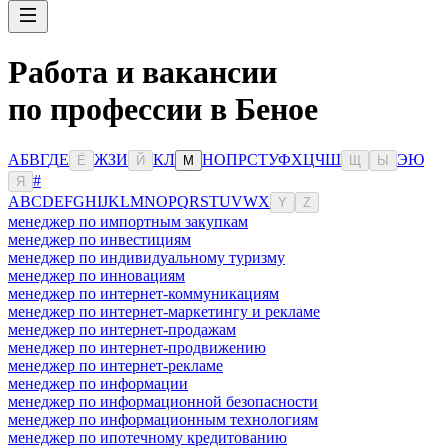
Работа и вакансии
по профессии в Беное
А
Б
В
Г
Д
Е
Ж
З
И
К
Л
Н
О
П
Р
С
Т
У
Ф
Х
Ц
Ч
Ш
Э
Ю
Ё
Й
М
Щ
Ы
#
Я
A
B
C
D
E
F
G
H
I
J
K
L
M
N
O
P
Q
R
S
T
U
V
W
X
Y
Z
менеджер по импортным закупкам
менеджер по инвестициям
менеджер по индивидуальному туризму
менеджер по инновациям
менеджер по интернет-коммуникациям
менеджер по интернет-маркетингу и рекламе
менеджер по интернет-продажам
менеджер по интернет-продвижению
менеджер по интернет-рекламе
менеджер по информации
менеджер по информационной безопасности
менеджер по информационным технологиям
менеджер по ипотечному кредитованию