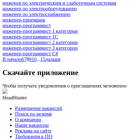
инженер по электрическим и слаботочным системам
инженер по электрооборудованию
инженер по электроснабжению
инженер-приемщик
инженер-программист
инженер-программист 1 категории
инженер-программист 1С
инженер-программист 2 категории
инженер-программист 3 категории
инженер-программист C#
В начало
6
7
8
9
10
...
15
дальше
Скачайте приложение
Чтобы получать уведомления о приглашениях мгновенно
HeadHunter
Размещение вакансий
Поиск по резюме
О компании
Наши вакансии
Реклама на сайте
Требования к ПО