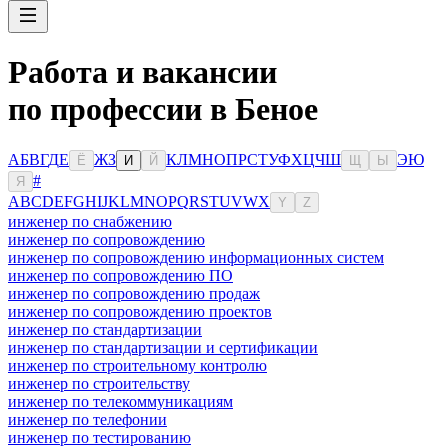
Работа и вакансии
по профессии в Беное
А
Б
В
Г
Д
Е
Ж
З
К
Л
М
Н
О
П
Р
С
Т
У
Ф
Х
Ц
Ч
Ш
Э
Ю
Ё
И
Й
Щ
Ы
#
Я
A
B
C
D
E
F
G
H
I
J
K
L
M
N
O
P
Q
R
S
T
U
V
W
X
Y
Z
инженер по снабжению
инженер по сопровождению
инженер по сопровождению информационных систем
инженер по сопровождению ПО
инженер по сопровождению продаж
инженер по сопровождению проектов
инженер по стандартизации
инженер по стандартизации и сертификации
инженер по строительному контролю
инженер по строительству
инженер по телекоммуникациям
инженер по телефонии
инженер по тестированию