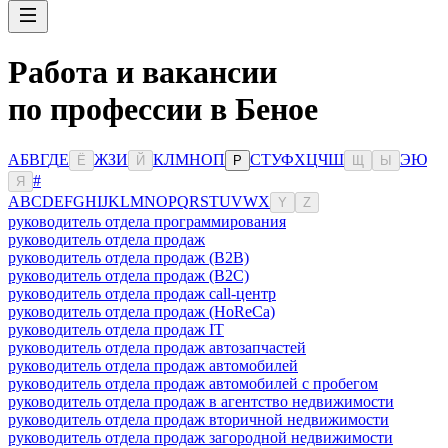
Работа и вакансии
по профессии в Беное
А
Б
В
Г
Д
Е
Ж
З
И
К
Л
М
Н
О
П
С
Т
У
Ф
Х
Ц
Ч
Ш
Э
Ю
Ё
Й
Р
Щ
Ы
#
Я
A
B
C
D
E
F
G
H
I
J
K
L
M
N
O
P
Q
R
S
T
U
V
W
X
Y
Z
руководитель отдела программирования
руководитель отдела продаж
руководитель отдела продаж (B2B)
руководитель отдела продаж (B2C)
руководитель отдела продаж call-центр
руководитель отдела продаж (HoReCa)
руководитель отдела продаж IT
руководитель отдела продаж автозапчастей
руководитель отдела продаж автомобилей
руководитель отдела продаж автомобилей с пробегом
руководитель отдела продаж в агентство недвижимости
руководитель отдела продаж вторичной недвижимости
руководитель отдела продаж загородной недвижимости