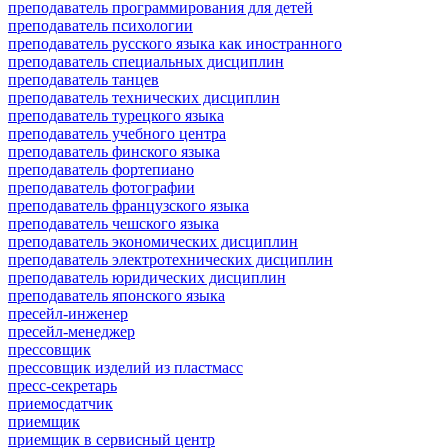
преподаватель программирования для детей
преподаватель психологии
преподаватель русского языка как иностранного
преподаватель специальных дисциплин
преподаватель танцев
преподаватель технических дисциплин
преподаватель турецкого языка
преподаватель учебного центра
преподаватель финского языка
преподаватель фортепиано
преподаватель фотографии
преподаватель французского языка
преподаватель чешского языка
преподаватель экономических дисциплин
преподаватель электротехнических дисциплин
преподаватель юридических дисциплин
преподаватель японского языка
пресейл-инженер
пресейл-менеджер
прессовщик
прессовщик изделий из пластмасс
пресс-секретарь
приемосдатчик
приемщик
приемщик в сервисный центр