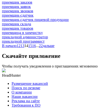
приемщик заказов
приемщик заявок
приемщик звонков
приемщик-сдатчик
приемщик-сдатчик пищевой продукции
приемщик склада
приемщик товаров
приемщица в химчистку
прикладной администратор
прикладной программист
В начало
12
13
14
15
16
...
22
дальше
Скачайте приложение
Чтобы получать уведомления о приглашениях мгновенно
HeadHunter
Размещение вакансий
Поиск по резюме
О компании
Наши вакансии
Реклама на сайте
Требования к ПО