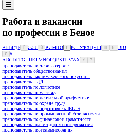
Работа и вакансии
по профессии в Беное
А
Б
В
Г
Д
Е
Ж
З
И
К
Л
М
Н
О
Р
С
Т
У
Ф
Х
Ц
Ч
Ш
Э
Ю
Ё
Й
П
Щ
Ы
#
Я
A
B
C
D
E
F
G
H
I
J
K
L
M
N
O
P
Q
R
S
T
U
V
W
X
Y
Z
преподаватель ногтевого сервиса
преподаватель обществознания
преподаватель парикмахерского искусства
преподаватель ПДД
преподаватель по логистике
преподаватель по массажу
преподаватель по ментальной арифметике
преподаватель по охране труда
преподаватель по подготовке к IELTS
преподаватель по промышленной безопасности
преподаватель по финансовой грамотности
преподаватель правил дорожного движения
преподаватель программирования