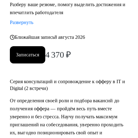
Разберу ваше резюме, помогу выделить достижения и
резюме, знаю, как подготовить к переходу в IT и Digital
впечатлить работодателя
или управленческую роль;
Развернуть
• Жил 2 года в Финляндии, вернулся в Россию; владею
английским, помогаю строить карьеру за рубежом.
Ближайшая запись
8 августа 2026
С чем помогу:
4 370
₽
Записаться
• Составить по-настоящему эффективное резюме;
• Подготовиться к интервью;
• Начать карьеру или сменить профессию — даже без
опыта;
Серия консультаций и сопровождение к офферу в IT и
• Узнать, как попасть в ТОП компанию и расти в ней;
Digital (2 встречи)
• Составить индивидуальный план развития;
От определения своей роли и подбора вакансий до
• Узнать, как договариваться о повышении зарплаты;
получения оффера — пройдём весь путь вместе
• Начать управлять процессами, проектами и
уверенно и без стресса. Научу получать максимум
сотрудниками.
приглашений на собеседования, уверенно проходить
их, выгодно позиционировать свой опыт и
Кому могу помочь: