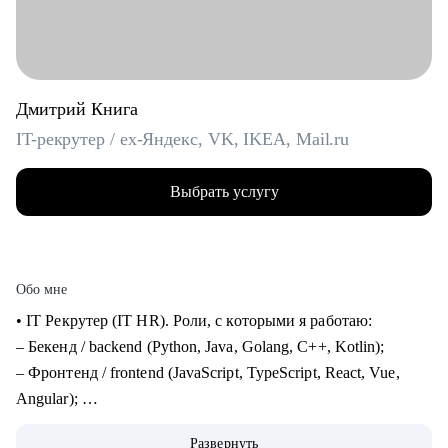
Дмитрий Книга
IT-рекрутер / ex-Яндекс, VK, IKEA, Mail.ru
Выбрать услугу
Обо мне
• IT Рекрутер (IT HR). Роли, с которыми я работаю:
– Бекенд / backend (Python, Java, Golang, C++, Kotlin);
– Фронтенд / frontend (JavaScript, TypeScript, React, Vue,
Angular);
– Фуллстек / fullstack (React, Node.js, Python, PostgreSQL,
Развернуть