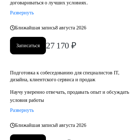
договариваться о лучших условиях.
• Тем, кто хочет начать карьеру в IT и Digital или
Развернуть
клиентском сервисе и продажах;
• Тем, у кого уже есть опыт, но кто хочет быстро расти в IT
Ближайшая запись
8 августа 2026
и Digital или клиентском сервисе и продажах;
27 170
₽
Записаться
Подготовка к собеседованию для специалистов IT,
дизайна, клиентского сервиса и продаж
Научу уверенно отвечать, продавать опыт и обсуждать
условия работы
Развернуть
Ближайшая запись
8 августа 2026