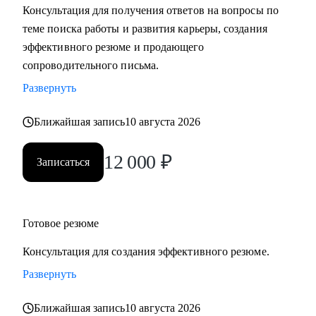
Консультация для получения ответов на вопросы по
теме поиска работы и развития карьеры, создания
С чем помогу:
эффективного резюме и продающего
• Разработать карьерную стратегию и план перехода в IT из
сопроводительного письма.
других сфер.
Развернуть
• Определить, какие из имеющихся навыков можно
применить сейчас, а чему можно научиться в процессе
Ближайшая запись
10 августа 2026
смены вектора.
• Правильно преподнести текущий опыт как в резюме, так
12 000
₽
Записаться
и в самопрезентации на интервью.
• Разобраться в рынке IT и его трендах.
Кому могу помочь:
Готовое резюме
• IT-специалистам от начального уровня до руководителей
Консультация для создания эффективного резюме.
в направлениях: Разработка, Тестирование, Техническая
поддержка, Прикладное и системное администрирование,
Развернуть
DevOps, Продуктовый и Проектный менеджмент,
Ближайшая запись
10 августа 2026
Системная аналитика