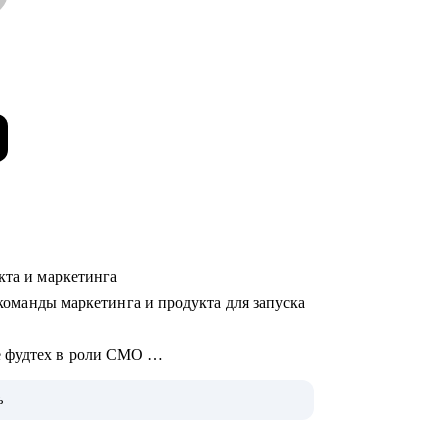
укта и маркетинга
л команды маркетинга и продукта для запуска
е фудтех в роли CMO
ook в Дублине
ь
 кампаний с блогерами Uno Dos Trends
артапе, менеджер в корпорации,