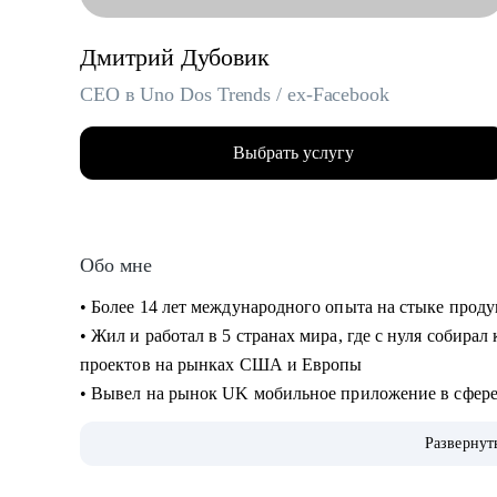
Дмитрий Дубовик
CEO в Uno Dos Trends / ex-Facebook
Выбрать услугу
Обо мне
• Более 14 лет международного опыта на стыке прод
• Жил и работал в 5 странах мира, где с нуля собира
проектов на рынках США и Европы
• Вывел на рынок UK мобильное приложение в сфер
• Руководил операционными и IT-проектами в Faceb
Развернут
• Сейчас CEO и сооснователь платформы для запуска
• 3 раза сменил карьерный вектор: руководитель в ст