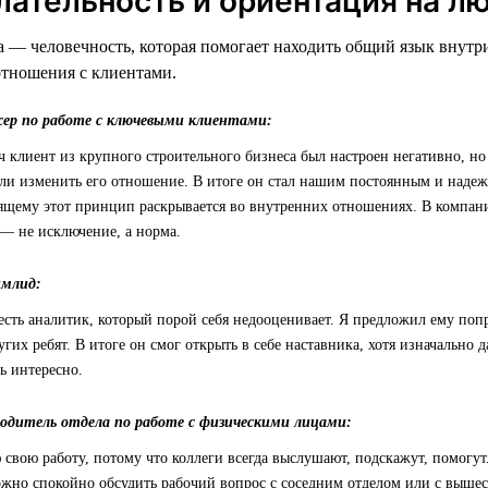
лательность и ориентация на л
 — человечность, которая помогает находить общий язык внутр
отношения с клиентами.
жер по работе с ключевыми клиентами:
ч клиент из крупного строительного бизнеса был настроен негативно, но
ли изменить его отношение. В итоге он стал нашим постоянным и наде
ящему этот принцип раскрывается во внутренних отношениях. В компании
— не исключение, а норма.
имлид:
есть аналитик, который порой себя недооценивает. Я предложил ему по
угих ребят. В итоге он смог открыть в себе наставника, хотя изначально 
ь интересно.
водитель отдела по работе с физическими лицами:
свою работу, потому что коллеги всегда выслушают, подскажут, помогут
можно спокойно обсудить рабочий вопрос с соседним отделом или с выше