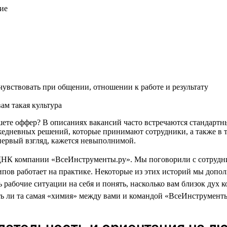
ие
увствовать при общении, отношении к работе и результату
ам такая культура
пишете оффер? В описаниях вакансий часто встречаются стандар
жедневных решений, которые принимают сотрудники, а также в т
а первый взгляд, кажется невыполнимой.
ДНК компании «ВсеИнструменты.ру». Мы поговорили с сотрудни
пов работает на практике. Некоторые из этих историй мы доп
 рабочие ситуации на себя и понять, насколько вам близок дух 
ть ли та самая «химия» между вами и командой «ВсеИнструменты