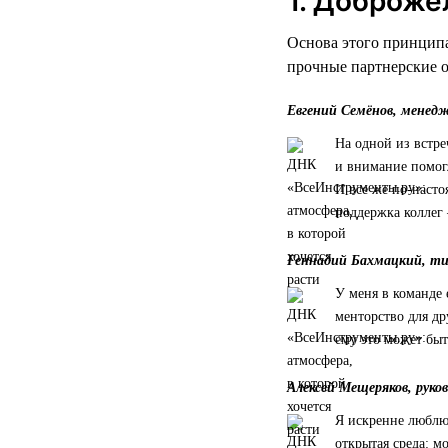
1. Доброже
Основа этого принципа
прочные партнерские 
Евгений Семёнов, менед
На одной из встре
и внимание помог
И все же по-насто
поддержка коллег 
Геннадий Бахмацкий, т
У меня в команде 
менторство для др
ему это может быт
Алексей Мещеряков, руко
Я искренне люблю 
открытая среда: 