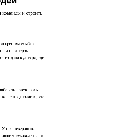
юдей
и команды и строить
 искренняя улыбка
жным партнером.
 создана культура, где
пробовать новую роль —
даже не предполагал, что
. У нас невероятно
стоящим руководителем.