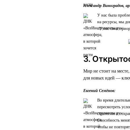
Александр Виноградов, а
У нас была пробле
на ресурсы, мы до
«У нас свои приор
3. Открыто
Мир не стоит на месте
для новых идей — ключ
Евгений Семёнов:
Во время длительн
пересмотреть усло
стратегию и сохра
Способность менят
чтобы не повторят