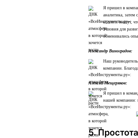
Я пришел в компан
аналитика, затем 
коллеги пишут, чт
Условия для разви
обменивались опы
Александр Виноградов:
Наш руководитель 
компании. Благода
Алексей Мещеряков:
Я пришел в коман
нашей компании: 
5. Простот