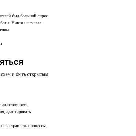
дителей был большой спрос
боты. Никто не сказал:
елом.
няться
х схем и быть открытым
вил готовность
ия, адаптировать
 перестраивать процессы,