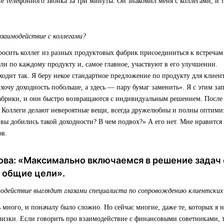
е телефонного звонка за три минуты. Он знакомил меня с коллегами, и 
взаимодействие с коллегами?
росить коллег из разных продуктовых фабрик присоединиться к встречам
ли по каждому продукту и, самое главное, участвуют в его улучшении.
одит так. Я беру некое стандартное предложение по продукту для клиент
 хочу доходность побольше, а здесь — пару бумаг заменить». Я с этим за
абрики, и они быстро возвращаются с индивидуальным решением. После э
. Коллеги делают невероятные вещи, всегда дружелюбны и полны оптими
 вы добились такой доходности? В чем подвох?» А его нет. Мне нравится
ов.
ова: «Максимально включаемся в решение задач
с общие цели».
модействие выглядит глазами специалиста по сопровождению клиентских
ь много, и поначалу было сложно. Но сейчас многие, даже те, которых я н
близки. Если говорить про взаимодействие с финансовыми советниками,