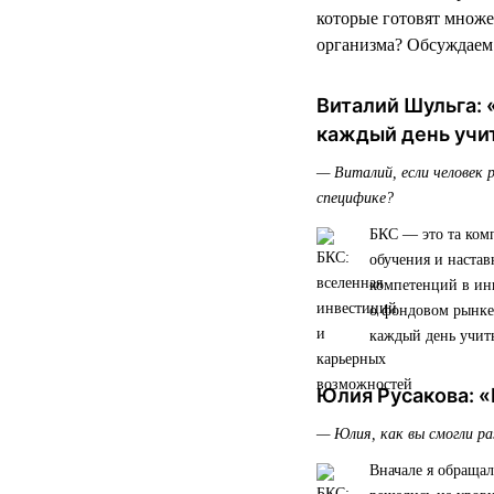
которые готовят множе
организма? Обсуждаем
Виталий Шульга: 
каждый день учит
— Виталий, если человек 
специфике?
БКС — это та комп
обучения и настав
компетенций в инв
о фондовом рынке
каждый день учить
Юлия Русакова: «
— Юлия, как вы смогли р
Вначале я обраща