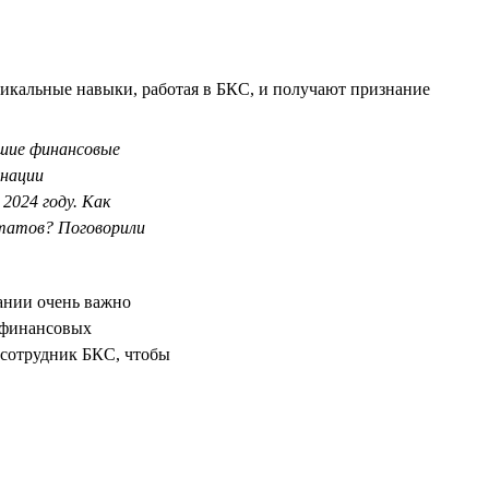
никальные навыки, работая в БКС, и получают признание
чшие финансовые
инации
2024 году. Как
ьтатов? Поговорили
ании очень важно
х финансовых
ь сотрудник БКС, чтобы