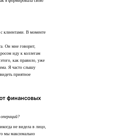
так я формировала свою
 с клиентами. В моменте
а. Он мне говорит,
просом иду к коллегам
того, как правило, уже
зма. Я часто слышу
 видеть приятное
 от финансовых
 операций?
икогда не видела в лицо,
 то мы максимально