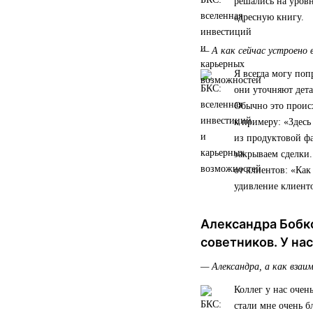
решались на уровн
адресную книгу.
— А как сейчас устроено 
Я всегда могу поп
они уточняют дета
Обычно это происх
к примеру: «Здесь
из продуктовой ф
закрываем сделки
от клиентов: «Как
удивление клиент
Александра Бобк
советников. У на
— Александра, а как взаи
Коллег у нас очен
стали мне очень 