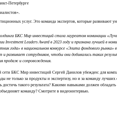
анкт-Петербурге
иалистов».
тиционных услуг. Это команда экспертов, которые развивают у
холдинга БКС Мир инвестиций стала лауреатом номинации «Лу
ии Investment Leaders Award в 2023 году и признана лучшей в ном
ник года» в национальном конкурсе «Элита фондового рынка» в 
 и развивает сотрудников, чтобы они добивались таких резул
ия продаж и сопровождения.
й сети БКС Мир инвестиций Сергей Данилов убежден: для комп
ады не только за продукты и экспертизу, но и за команду лучши
сь достичь такого результата? Какими навыками должен обладат
объединяет команду? Смотрите в видеоинтервью.