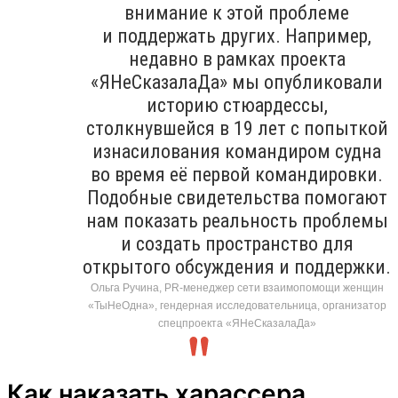
внимание к этой проблеме
и поддержать других. Например,
недавно в рамках проекта
«ЯНеСказалаДа» мы опубликовали
историю стюардессы,
столкнувшейся в 19 лет с попыткой
изнасилования командиром судна
во время её первой командировки.
Подобные свидетельства помогают
нам показать реальность проблемы
и создать пространство для
открытого обсуждения и поддержки.
Ольга Ручина, PR-менеджер сети взаимопомощи женщин
«ТыНеОдна», гендерная исследовательница, организатор
спецпроекта «ЯНеСказалаДа»
Как наказать харассера