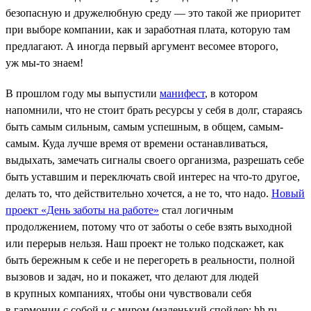
безопасную и дружелюбную среду — это такой же приоритет
при выборе компании, как и заработная плата, которую там
предлагают. А иногда первый аргумент весомее второго,
уж мы-то знаем!
В прошлом году мы выпустили
манифест
, в котором
напомнили, что не стоит брать ресурсы у себя в долг, стараясь
быть самым сильным, самым успешным, в общем, самым-
самым. Куда лучше время от времени останавливаться,
выдыхать, замечать сигналы своего организма, разрешать себе
быть уставшим и переключать свой интерес на что-то другое,
делать то, что действительно хочется, а не то, что надо.
Новый
проект «День заботы на работе»
стал логичным
продолжением, потому что от заботы о себе взять выходной
или перерыв нельзя. Наш проект не только подскажет, как
быть бережным к себе и не перегореть в реальности, полной
вызовов и задач, но и покажет, что делают для людей
в крупных компаниях, чтобы они чувствовали себя
в гармонии с собой и с миром (маленький спойлер: hh.ru