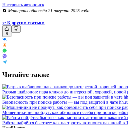
Настроить автопоиск
🔄
Материал обновлён 21 августа 2025 года
↩
К другим статьям
9
Читайте также
Разрыв шаблонов: пара кликов до интересной, хорошей, новой
Безопасность при поиске работы — вы под защитой в чате hh.r
Мошенники не пройдут: как обезопасить себя при поиске рабо
Работа найдётся быстрее: как настроить автопоиск вакансий в 
HeadHunter