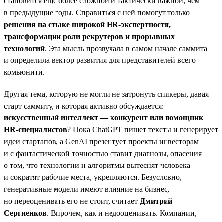
становится ещё более сложной и тактически важной, чем
в предыдущие годы. Справиться с ней помогут только
решения на стыке широкой HR-экспертности,
трансформации роли рекрутеров и прорывных
технологий
. Эта мысль прозвучала в самом начале саммита
и определила вектор развития для представителей всего
комьюнити.
Другая тема, которую не могли не затронуть спикеры, давая
старт саммиту, и которая активно обсуждается:
искусственный интеллект — конкурент или помощник
HR-специалистов
? Пока ChatGPT пишет тексты и генерирует
идеи стартапов, а GenAI презентует проекты инвесторам
и с фантастической точностью ставит диагнозы, опасения
о том, что технологии и алгоритмы вытеснят человека
и сократят рабочие места, укрепляются. Безусловно,
генеративные модели имеют влияние на бизнес,
но переоценивать его не стоит, считает
Дмитрий
Сергиенков
. Впрочем, как и недооценивать. Компании,