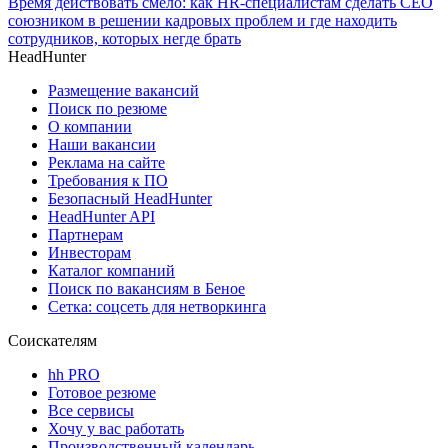
Время действовать смело: как HR-специалистам сделать CEO
союзником в решении кадровых проблем и где находить
сотрудников, которых негде брать
HeadHunter
Размещение вакансий
Поиск по резюме
О компании
Наши вакансии
Реклама на сайте
Требования к ПО
Безопасный HeadHunter
HeadHunter API
Партнерам
Инвесторам
Каталог компаний
Поиск по вакансиям в Беное
Сетка: соцсеть для нетворкинга
Соискателям
hh PRO
Готовое резюме
Все сервисы
Хочу у вас работать
Производственный календарь