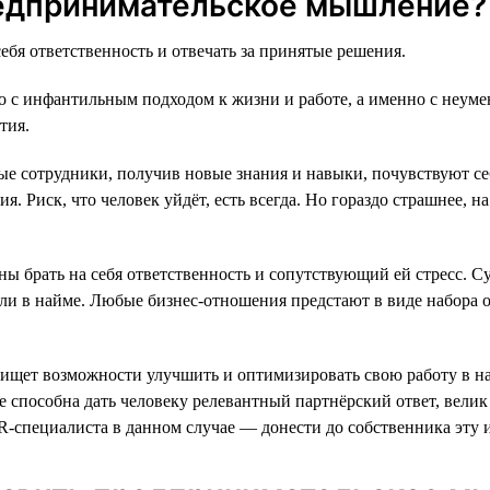
редпринимательское мышление?
ебя ответственность и отвечать за принятые решения.
о с инфантильным подходом к жизни и работе, а именно с неумен
тия.
ые сотрудники, получив новые знания и навыки, почувствуют с
. Риск, что человек уйдёт, есть всегда. Но гораздо страшнее, н
ы брать на себя ответственность и сопутствующий ей стресс. Су
к или в найме. Любые бизнес-отношения предстают в виде набора 
щет возможности улучшить и оптимизировать свою работу в наде
 не способна дать человеку релевантный партнёрский ответ, вели
R-специалиста в данном случае — донести до собственника эту