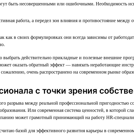
ут быть несовершенными или ошибочными. Необходимость испол
тивная работа, а передел зон влияния и противостояние между 
к как в своих формулировках они всегда зависимы от работодат
но.
о выбрать действительно прикладные и полезные внешние прогр
может оказать обратный эффект — навязать неработающие инстру
к сожалению, очень распространено на современном рынке образ
ионала с точки зрения собстве
ьного разрыва между реальной профессиональной пригодностью
 образования. Или современная система ценностей, в которой с
омпанию может грамотный принимающий на работу HR-специали
я считаю базой для эффективного развития карьеры в современно