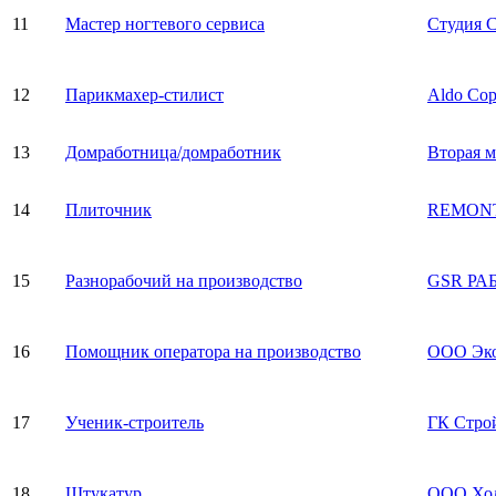
11
Мастер ногтевого сервиса
Студия 
12
Парикмахер-стилист
Aldo Cop
13
Домработница/домработник
Вторая м
14
Плиточник
REMONT
15
Разнорабочий на производство
GSR РА
16
Помощник оператора на производство
ООО Эк
17
Ученик-строитель
ГК Стро
18
Штукатур
ООО Хо