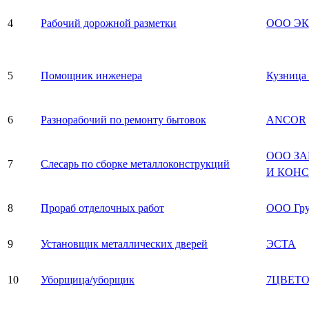
4
Рабочий дорожной разметки
ООО Э
5
Помощник инженера
Кузница
6
Разнорабочий по ремонту бытовок
ANCOR
ООО З
7
Слесарь по сборке металлоконструкций
И КОН
8
Прораб отделочных работ
ООО Гр
9
Установщик металлических дверей
ЭСТА
10
Уборщица/уборщик
7ЦВЕТ