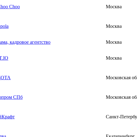
Choo Choo
Москва
pola
Москва
ама, кадровое агентство
Москва
.IO
Москва
БОТА
Московская об
опром СПб
Московская об
йКрафт
Санкт-Петерб
лва
Екатеринбург