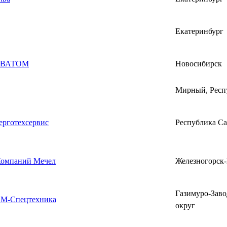
Екатеринбург
ЕВАТОМ
Новосибирск
Мирный, Респ
рготехсервис
Республика Са
Компаний Мечел
Железногорск
Газимуро-Зав
М-Спецтехника
округ