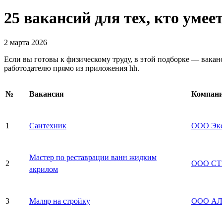
25 вакансий для тех, кто умее
2 марта 2026
Если вы готовы к физическому труду, в этой подборке — вака
работодателю прямо из приложения hh.
№
Вакансия
Компан
1
Сантехник
ООО Экс
Мастер по реставрации ванн жидким
2
ООО СТ
акрилом
3
Маляр на стройку
ООО АЛ