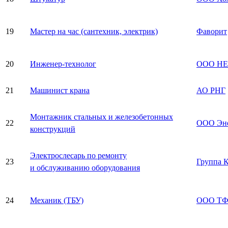
19
Мастер на час (сантехник, электрик)
Фаворит
20
Инженер-технолог
ООО Н
21
Машинист крана
АО РНГ
Монтажник стальных и железобетонных
22
ООО Эне
конструкций
Электрослесарь по ремонту
23
Группа 
и обслуживанию оборудования
24
Механик (ТБУ)
ООО ТФ