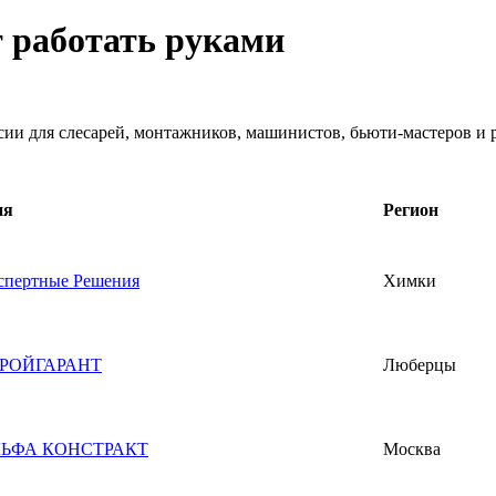
т работать руками
нсии для слесарей, монтажников, машинистов, бьюти-мастеров и
ия
Регион
пертные Решения
Химки
РОЙГАРАНТ
Люберцы
ЬФА КОНСТРАКТ
Москва