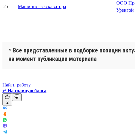
ООО Про
25
Машинист экскаватора
Уренгой
* Все представленные в подборке позиции акт
на момент публикации материала
Найти работу
↩
На главную блога
2