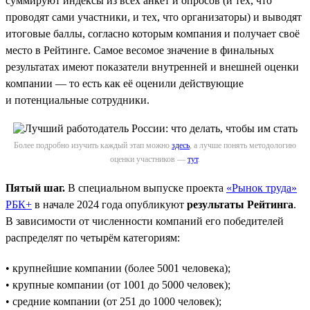
суммируют индексы из всех анкет и опросов (и тех, что
проводят сами участники, и тех, что организаторы) и выводят
итоговые баллы, согласно которым компания и получает своё
место в Рейтинге. Самое весомое значение в финальных
результатах имеют показатели внутренней и внешней оценки
компании — то есть как её оценили действующие
и потенциальные сотрудники.
Более подробно изучить каждый этап можно
здесь
, а лучше понять методологию
оценки участников —
тут
.
Пятый шаг.
В специальном выпуске проекта
«Рынок труда»
РБК+
в начале 2024 года опубликуют
результаты Рейтинга
.
В зависимости от численности компаний его победителей
распределят по четырём категориям:
• крупнейшие компании (более 5001 человека);
• крупные компании (от 1001 до 5000 человек);
• средние компании (от 251 до 1000 человек);