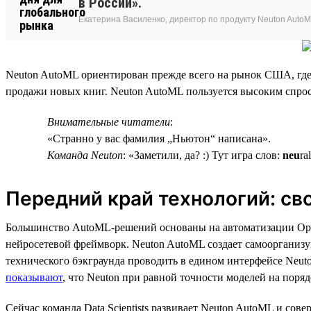
в России».
Екатерина Василенко, директор по продукту Neuton Auto
Neuton AutoML ориентирован прежде всего на рынок США, где
продажи новых книг. Neuton AutoML пользуется высоким спросо
Внимательные читатели
:
«Странно у вас фамилия „Ньютон“ написана».
Команда Neuton
: «Заметили, да? :) Тут игра слов:
neu
ra
Передний край технологий: св
Большинство AutoML-решений основаны на автоматизации Open S
нейросетевой фреймворк. Neuton AutoML создает самоорганизу
технического бэкграунда проводить в едином интерфейсе Neut
показывают
, что Neuton при равной точности моделей на поряд
Сейчас команда Data Scientists развивает Neuton AutoML и сов