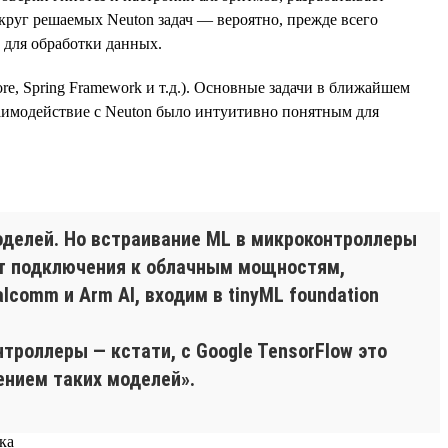
круг решаемых Neuton задач — вероятно, прежде всего
n для обработки данных.
re, Spring Framework и т.д.). Основные задачи в ближайшем
аимодействие с Neuton было интуитивно понятным для
делей. Но встраивание ML в микроконтроллеры
от подключения к облачным мощностям,
comm и Arm AI, входим в tinyML foundation
троллеры — кстати, с Google TensorFlow это
ением таких моделей».