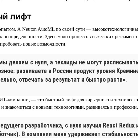
ый лифт
им опытом. А Neuton AutoML по своей сути — высокотехнологичн
ях неопределенности. Здесь мало процессов и жестких регламент
и пробовать новые возможности.
е мы делаем с нуля, а техлиды не могут расписыва
озное: развиваете в России продукт уровня Кремни
ельно, отвечать за результат и быстро расти».
ИТ-компании, — это быстрый лифт для карьерного и технического
 и знакомиться с новыми технологиями, развиваясь в профессии.
о ведущего разработчика, с нуля изучил React Redu
ботчик). В компании меня удерживает стабильност