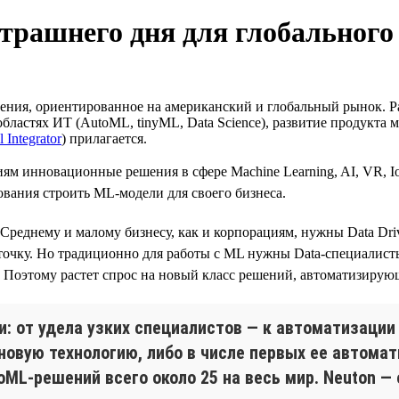
автрашнего дня для глобальног
я, ориентированное на американский и глобальный рынок. Работ
астях ИТ (AutoML, tinyML, Data Science), развитие продукта м
l Integrator
) прилагается.
аниям инновационные решения в сфере Machine Learning, AI, VR
ования строить ML-модели для своего бизнеса.
реднему и малому бизнесу, как и корпорациям, нужны Data Driv
очку. Но традиционно для работы с ML нужны Data-специалисты с
. Поэтому растет спрос на новый класс решений, автоматизирующ
ти: от удела узких специалистов — к автоматизаци
новую технологию, либо в числе первых ее автомат
ML-решений всего около 25 на весь мир. Neuton — 