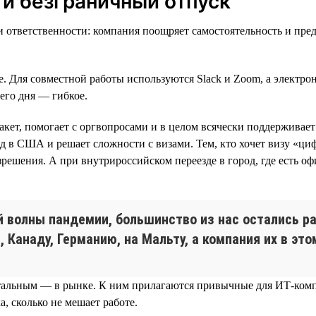
 и безграничный отпуск
ы и ответственности: компания поощряет самостоятельность и пр
. Для совместной работы используются Slack и Zoom, а электрон
его дня — гибкое.
ет, помогает с оргвопросами и в целом всячески поддерживает 
езд в США и решает сложности с визами. Тем, кто хочет визу «ци
зрешения. А при внутрироссийском переезде в город, где есть 
й волны пандемии, большинство из нас остались р
 Канаду, Германию, на Мальту, а компания их в эт
тальным — в рынке. К ним прилагаются привычные для ИТ-комп
а, сколько не мешает работе.