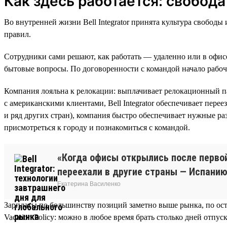
Как здесь работается: свобода
Во внутренней жизни Bell Integrator принята культура свобод
правил.
Сотрудники сами решают, как работать — удаленно или в офисе
бытовые вопросы. По договоренности с командой начало рабоч
Компания лояльна к релокации: выплачивает релокационный пак
с американскими клиентами, Bell Integrator обеспечивает пере
и ряд других стран), компания быстро обеспечивает нужные ра
присмотреться к городу и познакомиться с командой.
«Когда офисы открылись после перво
переехали в другие страны — Испанию,
Екатерина Василенко
Зарплаты по большинству позиций заметно выше рынка, по ос
Vacation Policy: можно в любое время брать столько дней отпуск