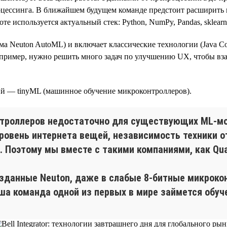
оцессинга. В ближайшем будущем команде предстоит расширить 
те используется актуальный стек: Python, NumPy, Pandas, sklear
рма Neuton AutoML) и включает классические технологии (Java Co
пример, нужно решить много задач по улучшению UX, чтобы вз
й — tinyML (машинное обучение микроконтроллеров).
троллеров недостаточно для существующих ML-мо
уровень интернета вещей, независимость техники 
 Поэтому мы вместе с такими компаниями, как Qual
зданные Neuton, даже в слабые 8-битные микрокон
наша команда одной из первых в мире займется обуч