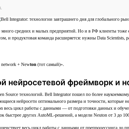
ML
 много средних и малых предприятий. Но и в РФ клиенты тоже 
м, и продуктовая команда расширяется: нужны Data Scientists, 
l network + New
ton
(тот самый)».
ой нейросетевой фреймворк и н
ource технологий. Bell Integrator пошел по более наукоемкому
ющиеся нейросети оптимального размера и точности, которые не
on весь цикл работы с данными — от подготовки данных и обуче
ок быстрее других AutoML-решений, а модели Neuton от 3 до 1000
ершенствует весь цикл работы с данными от препроцессинга до п