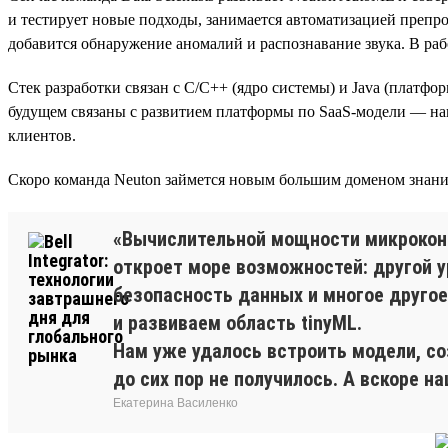
и тестирует новые подходы, занимается автоматизацией препр
добавится обнаружение аномалий и распознавание звука. В рабо
Стек разработки связан с C/C++ (ядро системы) и Java (платфо
будущем связаны с развитием платформы по SaaS-модели — на
клиентов.
Скоро команда Neuton займется новым большим доменом знани
«Вычислительной мощности микрокон
откроет море возможностей: другой 
безопасность данных и многое другое.
и развиваем область tinyML.
Нам уже удалось встроить модели, со
до сих пор не получилось. А вскоре 
Екатерина Василенко