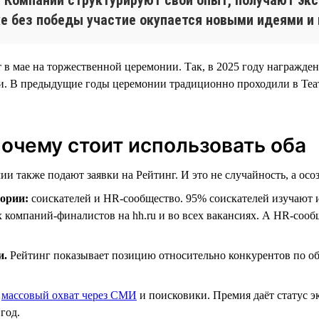
же без победы участие окупается новыми идеями и
т в мае на торжественной церемонии. Так, в 2025 году награжде
ии. В предыдущие годы церемонии традиционно проходили в Теа
почему стоит использовать оба
и также подают заявки на Рейтинг. И это не случайность, а осоз
ории:
соискателей и HR-сообщество. 95% соискателей изучают 
х компаний-финалистов на hh.ru и во всех вакансиях. А HR-соо
и.
Рейтинг показывает позицию относительно конкурентов по о
т
массовый охват через СМИ
и поисковики. Премия даёт статус 
год.