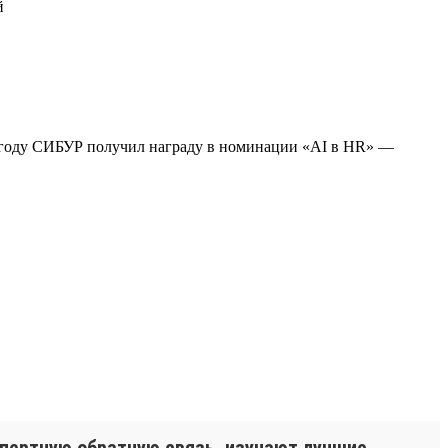
й
3 году СИБУР получил награду в номинации «AI в HR» —
спертную обратную связь, изучают лучшие