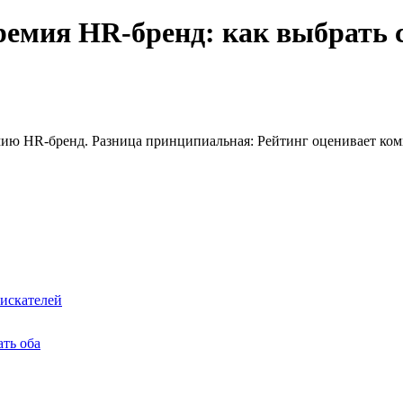
ремия HR-бренд: как выбрать с
мию HR-бренд. Разница принципиальная: Рейтинг оценивает к
оискателей
ать оба