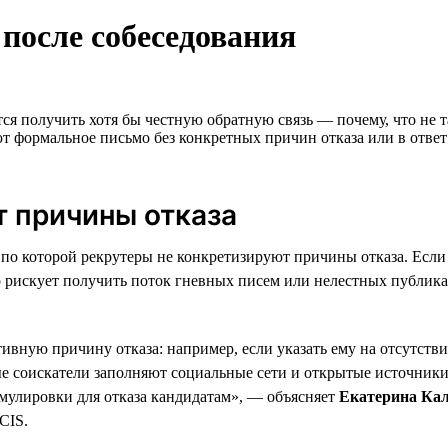
после собеседования
ется получить хотя бы честную обратную связь — почему, что не 
ют формальное письмо без конкретных причин отказа или в отве
т причины отказа
по которой рекрутеры не конкретизируют причины отказа. Если к
тер рискует получить поток гневных писем или нелестных публик
ивную причину отказа: например, если указать ему на отсутств
ые соискатели заполняют социальные сети и открытые источник
мулировки для отказа кандидатам», — объясняет
Екатерина Ка
CIS.