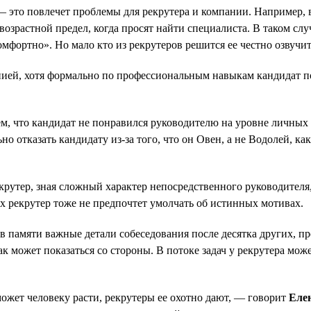
 это повлечет проблемы для рекрутера и компании. Например, в
т возрастной предел, когда просят найти специалиста. В таком с
омфортно». Но мало кто из рекрутеров решится ее честно озвучит
ией, хотя формально по профессиональным навыкам кандидат по
тем, что кандидат не понравился руководителю на уровне личны
отказать кандидату из-за того, что он Овен, а не Водолей, как
екрутер, зная сложный характер непосредственного руководителя
х рекрутер тоже не предпочтет умолчать об истинных мотивах.
в памяти важные детали собеседования после десятка других, п
ак может показаться со стороны. В потоке задач у рекрутера мо
может человеку расти, рекрутеры ее охотно дают, — говорит
Еле