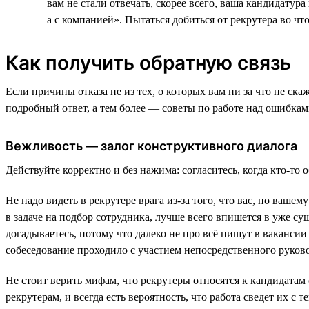
вам не стали отвечать, скорее всего, ваша кандидату
а с компанией». Пытаться добиться от рекрутера во чт
Как получить обратную связь
Если причины отказа не из тех, о которых вам ни за что не ска
подробный ответ, а тем более — советы по работе над ошибка
Вежливость — залог конструктивного диалога
Действуйте корректно и без нажима: согласитесь, когда кто-то 
Не надо видеть в рекрутере врага из-за того, что вас, по ваш
в задаче на подбор сотрудника, лучше всего впишется в уже су
догадываетесь, потому что далеко не про всё пишут в вакансии
собеседование проходило с участием непосредственного руково
Не стоит верить мифам, что рекрутеры относятся к кандидатам 
рекрутерам, и всегда есть вероятность, что работа сведет их с 