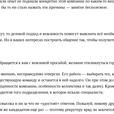
ра или опыт не подошли конкретно этой компании по каким-то вн
о бы то ни стало назвать эти причины — занятие бесполезное.
жут, то деловой подход и вежливость помогут выяснить всё необх
ми. Но в ваших интересах построить общение так, чтобы получи
обращается к вам с вежливой просьбой, желание откликнуться гор
ему мнению, несправедливо отвергли. Его работа — выбирать тех,
ществующую команду и останется в ней надолго. Он при этом дол
 (ценности компании, особенности коллектива и так далее). Кром
дителя того подразделения, в которое искали специалиста.
свысока и ни за что не «удостоят» ответом. Пожалуй, никому др
тем же кандидатом еще раз — поэтому рекрутеру вряд ли захочется