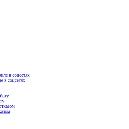
е в соцсетях
оту
казом