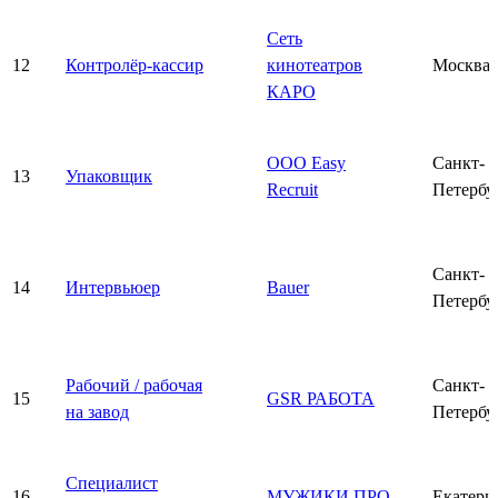
Сеть
12
Контролёр-кассир
кинотеатров
Москва
КАРО
ООО Easy
Санкт-
13
Упаковщик
Recruit
Петербу
Санкт-
14
Интервьюер
Bauer
Петербу
Рабочий / рабочая
Санкт-
15
GSR РАБОТА
на завод
Петербу
Специалист
16
МУЖИКИ ПРО
Екатери