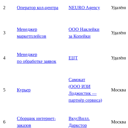
2
Оператор кол-центра
NEURO Agency
Удалённ
Менеджер
ООО Наклейки
3
Удалённ
маркетплейсов
за Копейки
Менеджер
4
ЕЦТ
Удалённ
по обработке заявок
Самокат
(ООО ИЗИ
5
Курьер
Москва
Лоджистик —
партнёр сервиса)
Сборщик интернет-
ВкусВилл.
6
Москва
заказов
Даркстор