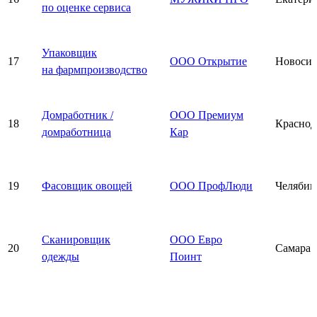
по оценке сервиса
Упаковщик
17
ООО Открытие
Новосиб
на фармпроизводство
Домработник /
ООО Премиум
18
Краснод
домработница
Кар
19
Фасовщик овощей
ООО ПрофЛюди
Челябин
Сканировщик
ООО Евро
20
Самара
одежды
Поинт